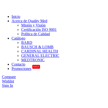
Inicio
Acerca de Quality Med
Misión y Visión
Certificación ISO 9001
Política de Calidad
Catálogo
BARD
BAUSCH & LOMB
CARDINAL HEALTH
GENERAL ELECTRIC
MEDTRONIC
Contacto
SALE
Promociones
Compare
Wishlist
Sign In