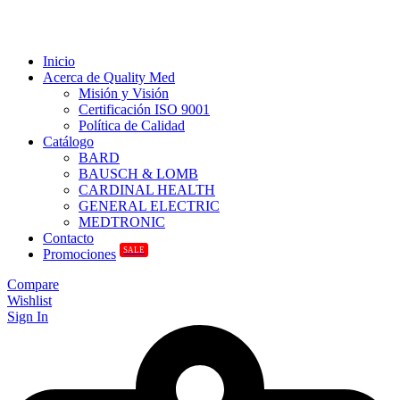
Inicio
Acerca de Quality Med
Misión y Visión
Certificación ISO 9001
Política de Calidad
Catálogo
BARD
BAUSCH & LOMB
CARDINAL HEALTH
GENERAL ELECTRIC
MEDTRONIC
Contacto
SALE
Promociones
Compare
Wishlist
Sign In