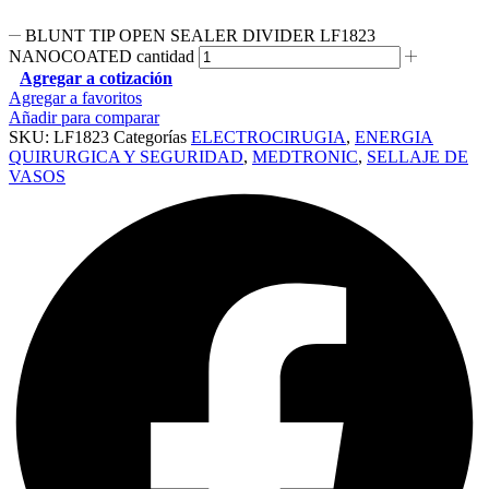
BLUNT TIP OPEN SEALER DIVIDER LF1823
NANOCOATED cantidad
Agregar a cotización
Agregar a favoritos
Añadir para comparar
SKU:
LF1823
Categorías
ELECTROCIRUGIA
,
ENERGIA
QUIRURGICA Y SEGURIDAD
,
MEDTRONIC
,
SELLAJE DE
VASOS