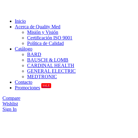
Inicio
Acerca de Quality Med
Misión y Visión
Certificación ISO 9001
Política de Calidad
Catálogo
BARD
BAUSCH & LOMB
CARDINAL HEALTH
GENERAL ELECTRIC
MEDTRONIC
Contacto
SALE
Promociones
Compare
Wishlist
Sign In