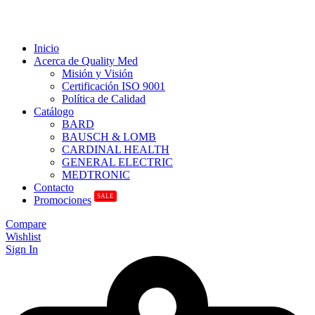
Inicio
Acerca de Quality Med
Misión y Visión
Certificación ISO 9001
Política de Calidad
Catálogo
BARD
BAUSCH & LOMB
CARDINAL HEALTH
GENERAL ELECTRIC
MEDTRONIC
Contacto
SALE
Promociones
Compare
Wishlist
Sign In