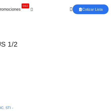
SALE
romociones
Cotizar Lista
S 1/2
IC
,
STI -