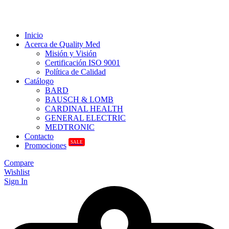
Inicio
Acerca de Quality Med
Misión y Visión
Certificación ISO 9001
Política de Calidad
Catálogo
BARD
BAUSCH & LOMB
CARDINAL HEALTH
GENERAL ELECTRIC
MEDTRONIC
Contacto
SALE
Promociones
Compare
Wishlist
Sign In