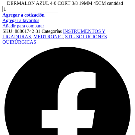
DERMALON AZUL 4-0 CORT 3/8 19MM 45CM cantidad
Agregar a cotización
Agregar a favoritos
Añadir para comparar
SKU:
88861742-31
Categorías
INSTRUMENTOS Y
LIGADURAS
,
MEDTRONIC
,
STI - SOLUCIONES
QUIRÚRGICAS