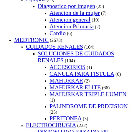
Diagnostico por imagen
(25)
Atencion de la mujer
(7)
Atencion general
(10)
Atencion Primaria
(2)
Cardio
(6)
MEDTRONIC
(2678)
CUIDADOS RENALES
(104)
SOLUCIONES DE CUIDADOS
RENALES
(104)
ACCESORIOS
(1)
CANULA PARA FISTULA
(6)
MAHURKAR
(2)
MAHURKAR ELITE
(66)
MAHURKAR TRIPLE LUMEN
(1)
PALINDROME DE PRECISION
(25)
PERITONEA
(3)
ELECTROCIRUGIA
(232)
DISPOSITIVO BASADO EN