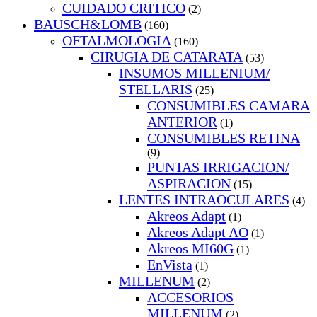
CUIDADO CRITICO
(2)
BAUSCH&LOMB
(160)
OFTALMOLOGIA
(160)
CIRUGIA DE CATARATA
(53)
INSUMOS MILLENIUM/
STELLARIS
(25)
CONSUMIBLES CAMARA
ANTERIOR
(1)
CONSUMIBLES RETINA
(9)
PUNTAS IRRIGACION/
ASPIRACION
(15)
LENTES INTRAOCULARES
(4)
Akreos Adapt
(1)
Akreos Adapt AO
(1)
Akreos MI60G
(1)
EnVista
(1)
MILLENUM
(2)
ACCESORIOS
MILLENUM
(2)