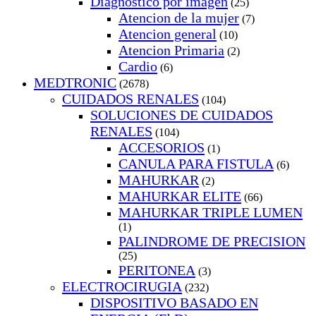
Diagnostico por imagen
(25)
Atencion de la mujer
(7)
Atencion general
(10)
Atencion Primaria
(2)
Cardio
(6)
MEDTRONIC
(2678)
CUIDADOS RENALES
(104)
SOLUCIONES DE CUIDADOS
RENALES
(104)
ACCESORIOS
(1)
CANULA PARA FISTULA
(6)
MAHURKAR
(2)
MAHURKAR ELITE
(66)
MAHURKAR TRIPLE LUMEN
(1)
PALINDROME DE PRECISION
(25)
PERITONEA
(3)
ELECTROCIRUGIA
(232)
DISPOSITIVO BASADO EN