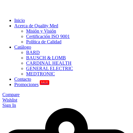
Inicio
Acerca de Quality Med
Misión y Visión
Certificación ISO 9001
Política de Calidad
Catálogo
BARD
BAUSCH & LOMB
CARDINAL HEALTH
GENERAL ELECTRIC
MEDTRONIC
Contacto
SALE
Promociones
Compare
Wishlist
Sign In