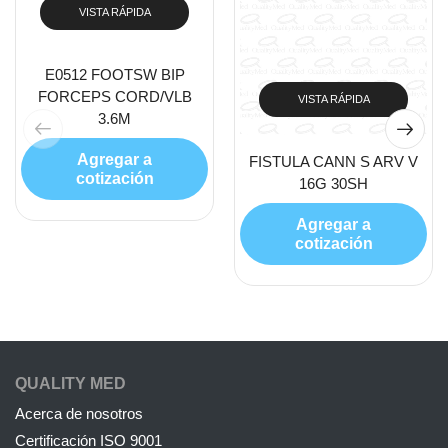
VISTA RÁPIDA
E0512 FOOTSW BIP
FORCEPS CORD/VLB
VISTA RÁPIDA
3.6M
Agregar a
FISTULA CANN S ARV V
cotización
16G 30SH
Agregar a
cotización
QUALITY MED
Acerca de nosotros
Certificación ISO 9001