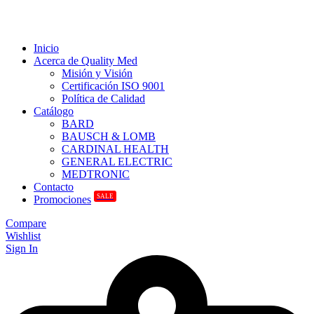
Inicio
Acerca de Quality Med
Misión y Visión
Certificación ISO 9001
Política de Calidad
Catálogo
BARD
BAUSCH & LOMB
CARDINAL HEALTH
GENERAL ELECTRIC
MEDTRONIC
Contacto
SALE
Promociones
Compare
Wishlist
Sign In