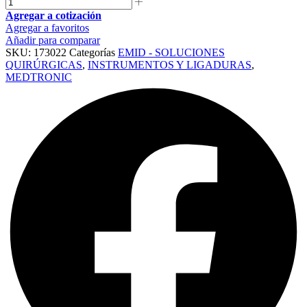
Agregar a cotización
Agregar a favoritos
Añadir para comparar
SKU:
173022
Categorías
EMID - SOLUCIONES
QUIRÚRGICAS
,
INSTRUMENTOS Y LIGADURAS
,
MEDTRONIC