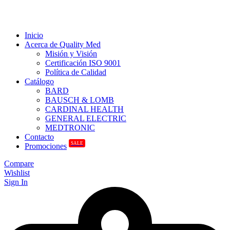
Inicio
Acerca de Quality Med
Misión y Visión
Certificación ISO 9001
Política de Calidad
Catálogo
BARD
BAUSCH & LOMB
CARDINAL HEALTH
GENERAL ELECTRIC
MEDTRONIC
Contacto
SALE
Promociones
Compare
Wishlist
Sign In