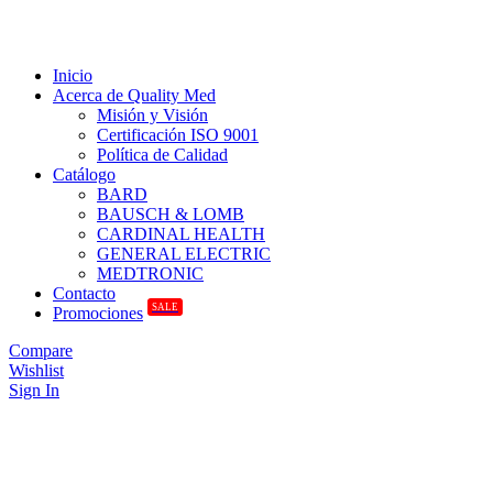
Inicio
Acerca de Quality Med
Misión y Visión
Certificación ISO 9001
Política de Calidad
Catálogo
BARD
BAUSCH & LOMB
CARDINAL HEALTH
GENERAL ELECTRIC
MEDTRONIC
Contacto
SALE
Promociones
Compare
Wishlist
Sign In