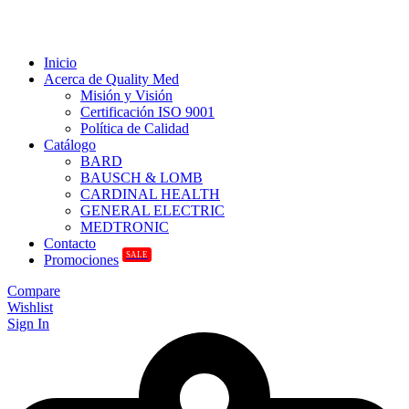
Inicio
Acerca de Quality Med
Misión y Visión
Certificación ISO 9001
Política de Calidad
Catálogo
BARD
BAUSCH & LOMB
CARDINAL HEALTH
GENERAL ELECTRIC
MEDTRONIC
Contacto
SALE
Promociones
Compare
Wishlist
Sign In