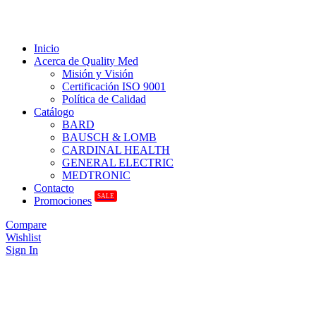
Inicio
Acerca de Quality Med
Misión y Visión
Certificación ISO 9001
Política de Calidad
Catálogo
BARD
BAUSCH & LOMB
CARDINAL HEALTH
GENERAL ELECTRIC
MEDTRONIC
Contacto
SALE
Promociones
Compare
Wishlist
Sign In