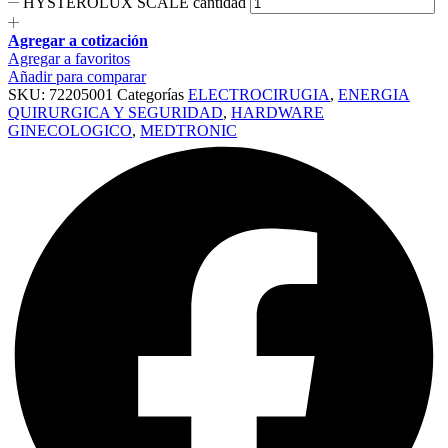
HYSTEROLUX SCALE cantidad
Agregar a cotización
Agregar a favoritos
Añadir para comparar
SKU:
72205001
Categorías
ELECTROCIRUGIA
,
ENERGIA
QUIRURGICA Y SEGURIDAD
,
HARDWARE
GINECOLOGICO
,
MEDTRONIC