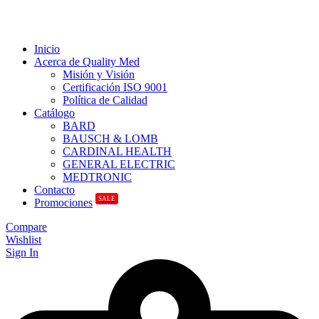
Inicio
Acerca de Quality Med
Misión y Visión
Certificación ISO 9001
Política de Calidad
Catálogo
BARD
BAUSCH & LOMB
CARDINAL HEALTH
GENERAL ELECTRIC
MEDTRONIC
Contacto
SALE
Promociones
Compare
Wishlist
Sign In