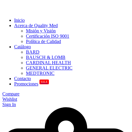
Inicio
Acerca de Quality Med
Misión y Visión
Certificación ISO 9001
Política de Calidad
Catálogo
BARD
BAUSCH & LOMB
CARDINAL HEALTH
GENERAL ELECTRIC
MEDTRONIC
Contacto
SALE
Promociones
Compare
Wishlist
Sign In