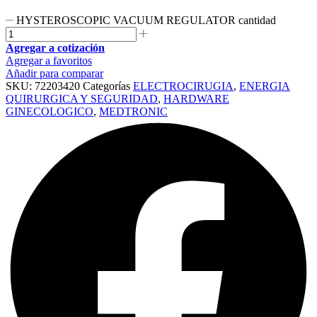
HYSTEROSCOPIC VACUUM REGULATOR cantidad
Agregar a cotización
Agregar a favoritos
Añadir para comparar
SKU:
72203420
Categorías
ELECTROCIRUGIA
,
ENERGIA
QUIRURGICA Y SEGURIDAD
,
HARDWARE
GINECOLOGICO
,
MEDTRONIC