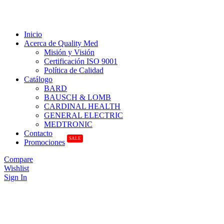
Inicio
Acerca de Quality Med
Misión y Visión
Certificación ISO 9001
Política de Calidad
Catálogo
BARD
BAUSCH & LOMB
CARDINAL HEALTH
GENERAL ELECTRIC
MEDTRONIC
Contacto
SALE
Promociones
Compare
Wishlist
Sign In