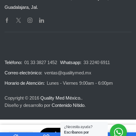
Guadalajara, Jal.
Teléfono:
01 33 3827 1452
Whatsapp:
33 2240 6911
Correo electrónico:
ventas@qualitymed.mx
Horario de Atención:
Lunes - Viernes 9:00am - 6:00pm
Copyright © 2016
Quality Med México.
.
Diseño y desarrollo por
Contenido Nítido
.
¿Necesita ayuda?
Escríbanos por
Agregar a
0