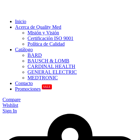
Inicio
Acerca de Quality Med
Misión y Visión
Certificación ISO 9001
Política de Calidad
Catálogo
BARD
BAUSCH & LOMB
CARDINAL HEALTH
GENERAL ELECTRIC
MEDTRONIC
Contacto
SALE
Promociones
Compare
Wishlist
Sign In