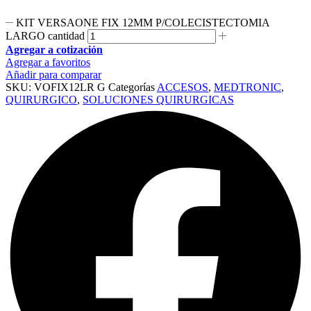
KIT VERSAONE FIX 12MM P/COLECISTECTOMIA
LARGO cantidad
Agregar a cotización
Agregar a favoritos
Añadir para comparar
SKU:
VOFIX12LR G
Categorías
ACCESOS
,
MEDTRONIC
,
QUIRURGICO
,
SOLUCIONES QUIRURGICAS