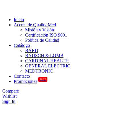
Inicio
Acerca de Quality Med
Misión y Visión
Certificación ISO 9001
Política de Calidad
Catálogo
BARD
BAUSCH & LOMB
CARDINAL HEALTH
GENERAL ELECTRIC
MEDTRONIC
Contacto
SALE
Promociones
Compare
Wishlist
Sign In