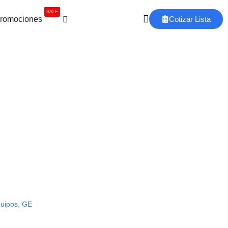
SALE
romociones
Cotizar Lista
uipos
,
GE