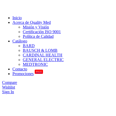
Inicio
Acerca de Quality Med
Misión y Visión
Certificación ISO 9001
Política de Calidad
Catálogo
BARD
BAUSCH & LOMB
CARDINAL HEALTH
GENERAL ELECTRIC
MEDTRONIC
Contacto
SALE
Promociones
Compare
Wishlist
Sign In