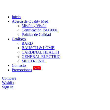
Inicio
Acerca de Quality Med
Misión y Visión
Certificación ISO 9001
Política de Calidad
Catálogo
BARD
BAUSCH & LOMB
CARDINAL HEALTH
GENERAL ELECTRIC
MEDTRONIC
Contacto
SALE
Promociones
Compare
Wishlist
Sign In