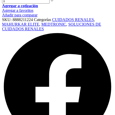
Agregar a cotización
Agregar a favoritos
Añadir para comparar
SKU:
8888211224
Categorías
CUIDADOS RENALES
,
MAHURKAR ELITE
,
MEDTRONIC
,
SOLUCIONES DE
CUIDADOS RENALES