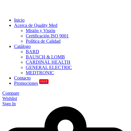
Inicio
Acerca de Quality Med
Misión y Visión
Certificación ISO 9001
Política de Calidad
Catálogo
BARD
BAUSCH & LOMB
CARDINAL HEALTH
GENERAL ELECTRIC
MEDTRONIC
Contacto
SALE
Promociones
Compare
Wishlist
Sign In