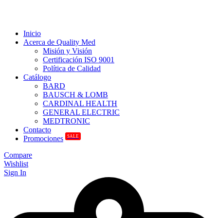
Inicio
Acerca de Quality Med
Misión y Visión
Certificación ISO 9001
Política de Calidad
Catálogo
BARD
BAUSCH & LOMB
CARDINAL HEALTH
GENERAL ELECTRIC
MEDTRONIC
Contacto
SALE
Promociones
Compare
Wishlist
Sign In