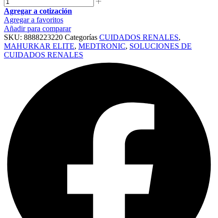
Agregar a cotización
Agregar a favoritos
Añadir para comparar
SKU:
8888223220
Categorías
CUIDADOS RENALES
,
MAHURKAR ELITE
,
MEDTRONIC
,
SOLUCIONES DE
CUIDADOS RENALES