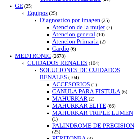
GE
(25)
Equipos
(25)
Diagnostico por imagen
(25)
Atencion de la mujer
(7)
Atencion general
(10)
Atencion Primaria
(2)
Cardio
(6)
MEDTRONIC
(2678)
CUIDADOS RENALES
(104)
SOLUCIONES DE CUIDADOS
RENALES
(104)
ACCESORIOS
(1)
CANULA PARA FISTULA
(6)
MAHURKAR
(2)
MAHURKAR ELITE
(66)
MAHURKAR TRIPLE LUMEN
(1)
PALINDROME DE PRECISION
(25)
PERITONEA
(3)