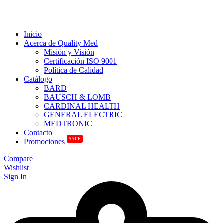
Inicio
Acerca de Quality Med
Misión y Visión
Certificación ISO 9001
Política de Calidad
Catálogo
BARD
BAUSCH & LOMB
CARDINAL HEALTH
GENERAL ELECTRIC
MEDTRONIC
Contacto
SALE
Promociones
Compare
Wishlist
Sign In