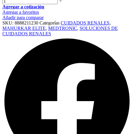
Agregar a cotización
Agregar a favoritos
Añadir para comparar
SKU:
8888211230
Categorías
CUIDADOS RENALES
,
MAHURKAR ELITE
,
MEDTRONIC
,
SOLUCIONES DE
CUIDADOS RENALES