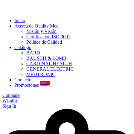
Inicio
Acerca de Quality Med
Misión y Visión
Certificación ISO 9001
Política de Calidad
Catálogo
BARD
BAUSCH & LOMB
CARDINAL HEALTH
GENERAL ELECTRIC
MEDTRONIC
Contacto
SALE
Promociones
Compare
Wishlist
Sign In