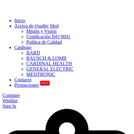
Inicio
Acerca de Quality Med
Misión y Visión
Certificación ISO 9001
Política de Calidad
Catálogo
BARD
BAUSCH & LOMB
CARDINAL HEALTH
GENERAL ELECTRIC
MEDTRONIC
Contacto
SALE
Promociones
Compare
Wishlist
Sign In