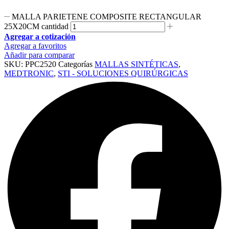
MALLA PARIETENE COMPOSITE RECTANGULAR
25X20CM cantidad
Agregar a cotización
Agregar a favoritos
Añadir para comparar
SKU:
PPC2520
Categorías
MALLAS SINTÉTICAS
,
MEDTRONIC
,
STI - SOLUCIONES QUIRÚRGICAS