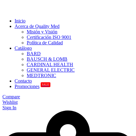
Inicio
Acerca de Quality Med
Misión y Visión
Certificación ISO 9001
Política de Calidad
Catálogo
BARD
BAUSCH & LOMB
CARDINAL HEALTH
GENERAL ELECTRIC
MEDTRONIC
Contacto
SALE
Promociones
Compare
Wishlist
Sign In