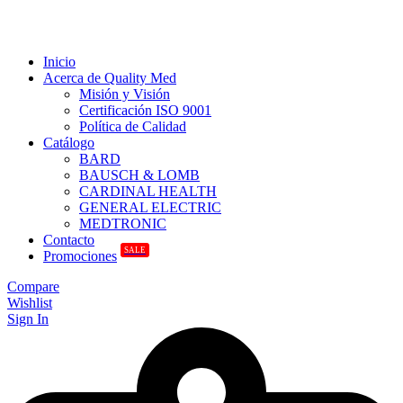
Inicio
Acerca de Quality Med
Misión y Visión
Certificación ISO 9001
Política de Calidad
Catálogo
BARD
BAUSCH & LOMB
CARDINAL HEALTH
GENERAL ELECTRIC
MEDTRONIC
Contacto
SALE
Promociones
Compare
Wishlist
Sign In