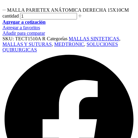
MALLA PARIETEX ANÁTOMICA DERECHA 15X10CM
cantidad
Agregar a cotización
Agregar a favoritos
Añadir para comparar
SKU:
TECT1510A R
Categorías
MALLAS SINTETICAS
,
MALLAS Y SUTURAS
,
MEDTRONIC
,
SOLUCIONES
QUIRURGICAS