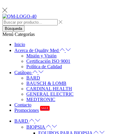
Búsqueda
Menú
Categorías
Inicio
Acerca de Quality Med
Misión y Visión
Certificación ISO 9001
Política de Calidad
Catálogo
BARD
BAUSCH & LOMB
CARDINAL HEALTH
GENERAL ELECTRIC
MEDTRONIC
Contacto
SALE
Promociones
BARD
BIOPSIA
EQUIPOS PARA BIOPSIA