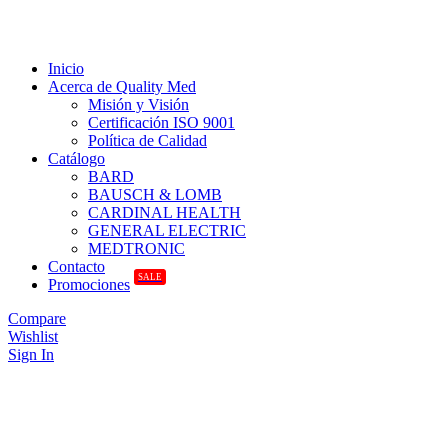
Inicio
Acerca de Quality Med
Misión y Visión
Certificación ISO 9001
Política de Calidad
Catálogo
BARD
BAUSCH & LOMB
CARDINAL HEALTH
GENERAL ELECTRIC
MEDTRONIC
Contacto
SALE
Promociones
Compare
Wishlist
Sign In