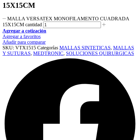
15X15CM
MALLA VERSATEX MONOFILAMENTO CUADRADA
15X15CM cantidad
Agregar a cotización
Agregar a favoritos
Añadir para comparar
SKU:
VTX1515
Categorías
MALLAS SINTETICAS
,
MALLAS
Y SUTURAS
,
MEDTRONIC
,
SOLUCIONES QUIRURGICAS