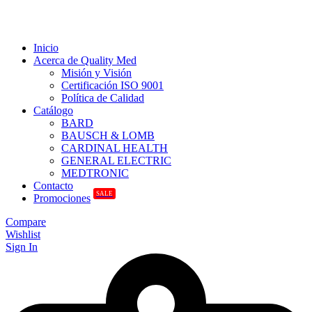
Inicio
Acerca de Quality Med
Misión y Visión
Certificación ISO 9001
Política de Calidad
Catálogo
BARD
BAUSCH & LOMB
CARDINAL HEALTH
GENERAL ELECTRIC
MEDTRONIC
Contacto
SALE
Promociones
Compare
Wishlist
Sign In