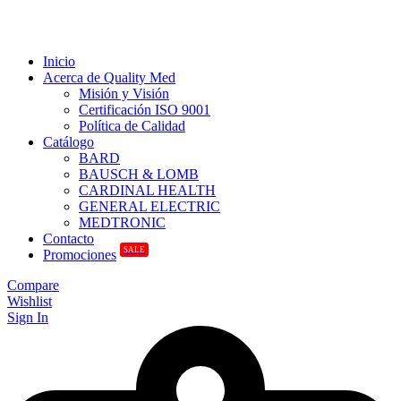
Inicio
Acerca de Quality Med
Misión y Visión
Certificación ISO 9001
Política de Calidad
Catálogo
BARD
BAUSCH & LOMB
CARDINAL HEALTH
GENERAL ELECTRIC
MEDTRONIC
Contacto
SALE
Promociones
Compare
Wishlist
Sign In