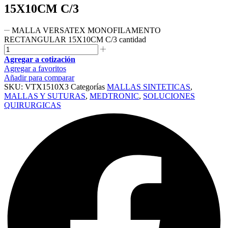
15X10CM C/3
MALLA VERSATEX MONOFILAMENTO
RECTANGULAR 15X10CM C/3 cantidad
Agregar a cotización
Agregar a favoritos
Añadir para comparar
SKU:
VTX1510X3
Categorías
MALLAS SINTETICAS
,
MALLAS Y SUTURAS
,
MEDTRONIC
,
SOLUCIONES
QUIRURGICAS