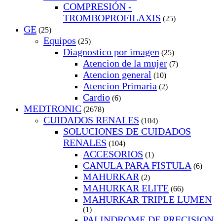
COMPRESIÓN -
TROMBOPROFILAXIS
(25)
GE
(25)
Equipos
(25)
Diagnostico por imagen
(25)
Atencion de la mujer
(7)
Atencion general
(10)
Atencion Primaria
(2)
Cardio
(6)
MEDTRONIC
(2678)
CUIDADOS RENALES
(104)
SOLUCIONES DE CUIDADOS
RENALES
(104)
ACCESORIOS
(1)
CANULA PARA FISTULA
(6)
MAHURKAR
(2)
MAHURKAR ELITE
(66)
MAHURKAR TRIPLE LUMEN
(1)
PALINDROME DE PRECISION