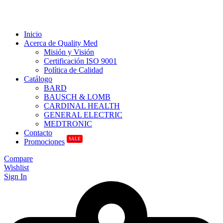
Inicio
Acerca de Quality Med
Misión y Visión
Certificación ISO 9001
Política de Calidad
Catálogo
BARD
BAUSCH & LOMB
CARDINAL HEALTH
GENERAL ELECTRIC
MEDTRONIC
Contacto
SALE
Promociones
Compare
Wishlist
Sign In