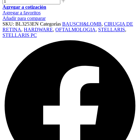
Agregar a cotización
Agregar a favoritos
Añadir para comparar
SKU:
BL3253EN
Categorías
BAUSCH&LOMB
,
CIRUGIA DE
RETINA
,
HARDWARE
,
OFTALMOLOGIA
,
STELLARIS
,
STELLARIS PC