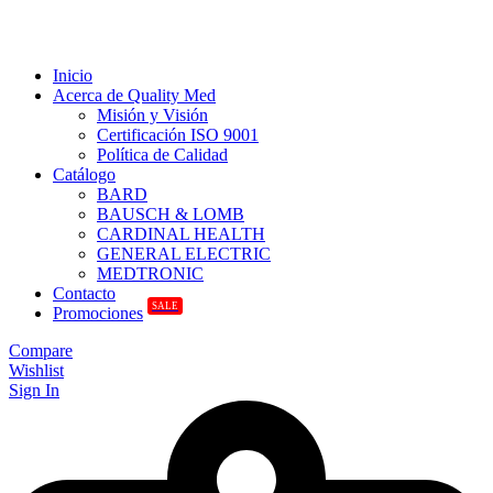
Inicio
Acerca de Quality Med
Misión y Visión
Certificación ISO 9001
Política de Calidad
Catálogo
BARD
BAUSCH & LOMB
CARDINAL HEALTH
GENERAL ELECTRIC
MEDTRONIC
Contacto
SALE
Promociones
Compare
Wishlist
Sign In