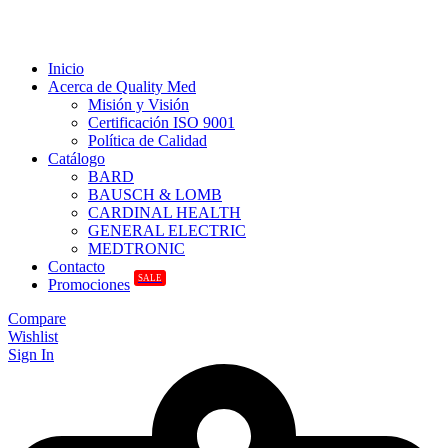
Inicio
Acerca de Quality Med
Misión y Visión
Certificación ISO 9001
Política de Calidad
Catálogo
BARD
BAUSCH & LOMB
CARDINAL HEALTH
GENERAL ELECTRIC
MEDTRONIC
Contacto
SALE
Promociones
Compare
Wishlist
Sign In