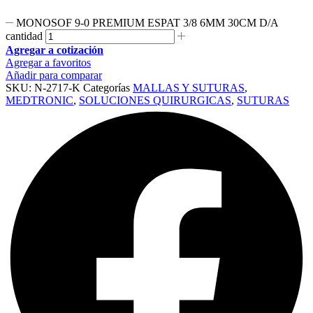
MONOSOF 9-0 PREMIUM ESPAT 3/8 6MM 30CM D/A
cantidad
Agregar a cotización
Agregar a favoritos
Añadir para comparar
SKU:
N-2717-K
Categorías
MALLAS Y SUTURAS
,
MEDTRONIC
,
SOLUCIONES QUIRURGICAS
,
SUTURAS