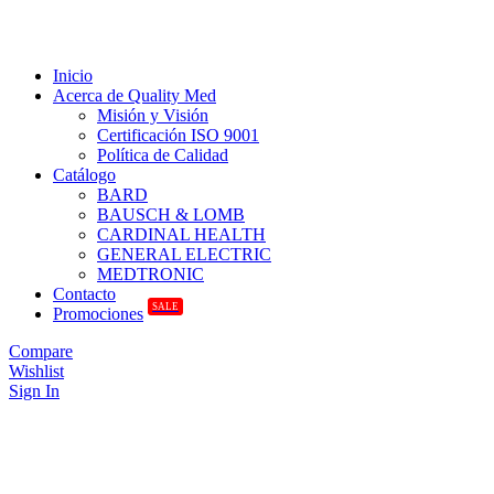
Inicio
Acerca de Quality Med
Misión y Visión
Certificación ISO 9001
Política de Calidad
Catálogo
BARD
BAUSCH & LOMB
CARDINAL HEALTH
GENERAL ELECTRIC
MEDTRONIC
Contacto
SALE
Promociones
Compare
Wishlist
Sign In