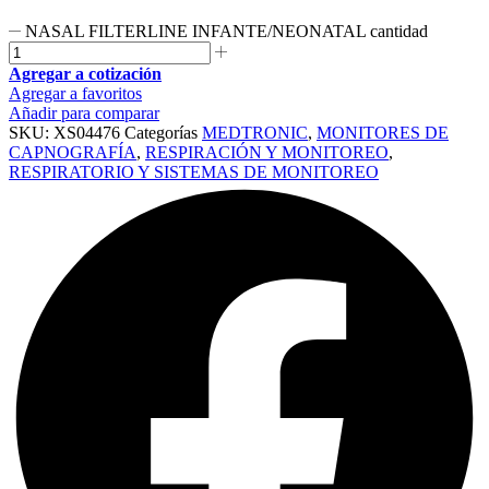
NASAL FILTERLINE INFANTE/NEONATAL cantidad
Agregar a cotización
Agregar a favoritos
Añadir para comparar
SKU:
XS04476
Categorías
MEDTRONIC
,
MONITORES DE
CAPNOGRAFÍA
,
RESPIRACIÓN Y MONITOREO
,
RESPIRATORIO Y SISTEMAS DE MONITOREO