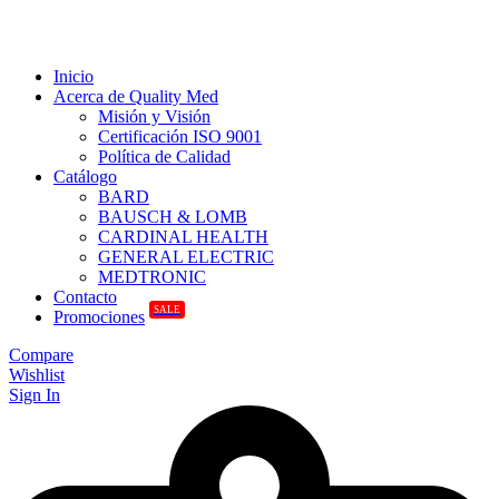
Inicio
Acerca de Quality Med
Misión y Visión
Certificación ISO 9001
Política de Calidad
Catálogo
BARD
BAUSCH & LOMB
CARDINAL HEALTH
GENERAL ELECTRIC
MEDTRONIC
Contacto
SALE
Promociones
Compare
Wishlist
Sign In