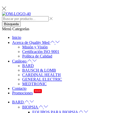
Búsqueda
Menú
Categorías
Inicio
Acerca de Quality Med
Misión y Visión
Certificación ISO 9001
Política de Calidad
Catálogo
BARD
BAUSCH & LOMB
CARDINAL HEALTH
GENERAL ELECTRIC
MEDTRONIC
Contacto
SALE
Promociones
BARD
BIOPSIA
EQUIPOS PARA BIOPSIA