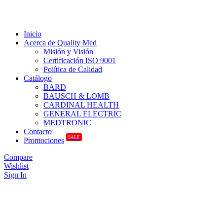
Inicio
Acerca de Quality Med
Misión y Visión
Certificación ISO 9001
Política de Calidad
Catálogo
BARD
BAUSCH & LOMB
CARDINAL HEALTH
GENERAL ELECTRIC
MEDTRONIC
Contacto
SALE
Promociones
Compare
Wishlist
Sign In