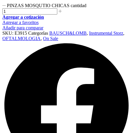
PINZAS MOSQUTIO CHICAS cantidad
Agregar a cotización
Agregar a favoritos
Añadir para comparar
SKU:
E3915
Categorías
BAUSCH&LOMB
,
Instrumental Storz
,
OFTALMOLOGIA
,
On Sale