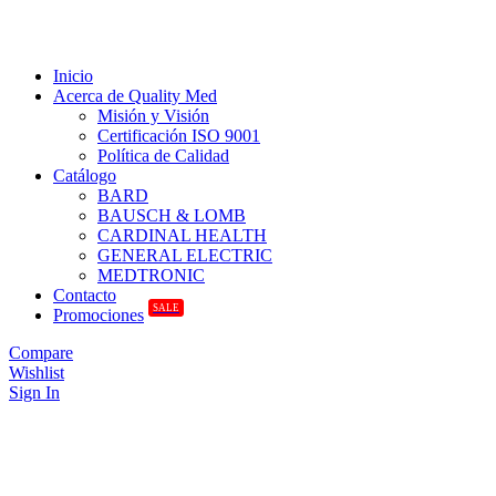
Inicio
Acerca de Quality Med
Misión y Visión
Certificación ISO 9001
Política de Calidad
Catálogo
BARD
BAUSCH & LOMB
CARDINAL HEALTH
GENERAL ELECTRIC
MEDTRONIC
Contacto
SALE
Promociones
Compare
Wishlist
Sign In