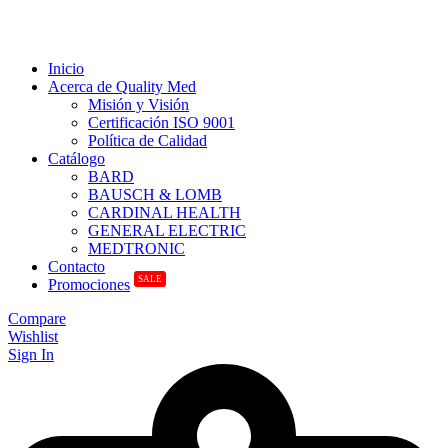
Inicio
Acerca de Quality Med
Misión y Visión
Certificación ISO 9001
Política de Calidad
Catálogo
BARD
BAUSCH & LOMB
CARDINAL HEALTH
GENERAL ELECTRIC
MEDTRONIC
Contacto
SALE
Promociones
Compare
Wishlist
Sign In