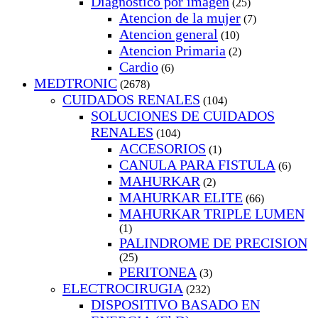
Diagnostico por imagen
(25)
Atencion de la mujer
(7)
Atencion general
(10)
Atencion Primaria
(2)
Cardio
(6)
MEDTRONIC
(2678)
CUIDADOS RENALES
(104)
SOLUCIONES DE CUIDADOS
RENALES
(104)
ACCESORIOS
(1)
CANULA PARA FISTULA
(6)
MAHURKAR
(2)
MAHURKAR ELITE
(66)
MAHURKAR TRIPLE LUMEN
(1)
PALINDROME DE PRECISION
(25)
PERITONEA
(3)
ELECTROCIRUGIA
(232)
DISPOSITIVO BASADO EN