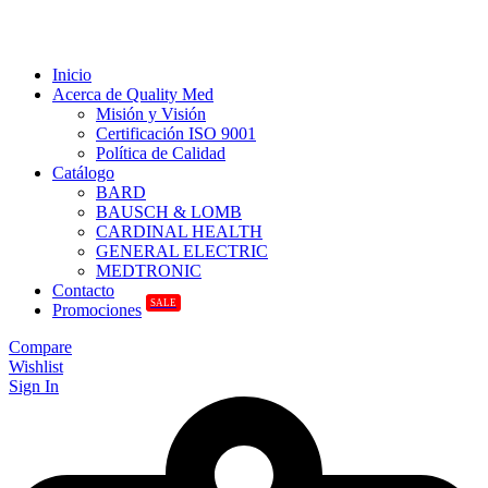
Inicio
Acerca de Quality Med
Misión y Visión
Certificación ISO 9001
Política de Calidad
Catálogo
BARD
BAUSCH & LOMB
CARDINAL HEALTH
GENERAL ELECTRIC
MEDTRONIC
Contacto
SALE
Promociones
Compare
Wishlist
Sign In