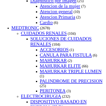
Diagnostico por imagen
(25)
Atencion de la mujer
(7)
Atencion general
(10)
Atencion Primaria
(2)
Cardio
(6)
MEDTRONIC
(2678)
CUIDADOS RENALES
(104)
SOLUCIONES DE CUIDADOS
RENALES
(104)
ACCESORIOS
(1)
CANULA PARA FISTULA
(6)
MAHURKAR
(2)
MAHURKAR ELITE
(66)
MAHURKAR TRIPLE LUMEN
(1)
PALINDROME DE PRECISION
(25)
PERITONEA
(3)
ELECTROCIRUGIA
(232)
DISPOSITIVO BASADO EN