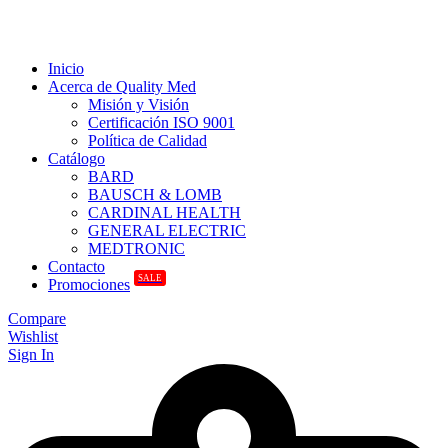
Inicio
Acerca de Quality Med
Misión y Visión
Certificación ISO 9001
Política de Calidad
Catálogo
BARD
BAUSCH & LOMB
CARDINAL HEALTH
GENERAL ELECTRIC
MEDTRONIC
Contacto
SALE
Promociones
Compare
Wishlist
Sign In