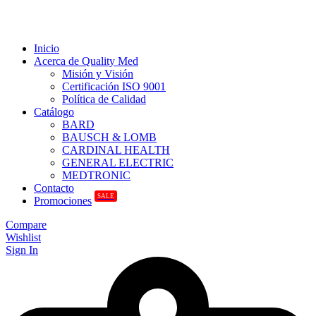
Inicio
Acerca de Quality Med
Misión y Visión
Certificación ISO 9001
Política de Calidad
Catálogo
BARD
BAUSCH & LOMB
CARDINAL HEALTH
GENERAL ELECTRIC
MEDTRONIC
Contacto
SALE
Promociones
Compare
Wishlist
Sign In