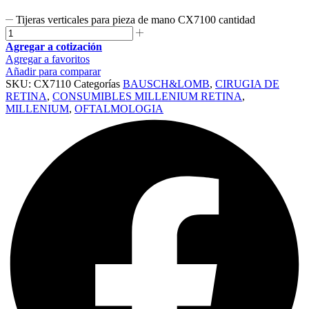
Tijeras verticales para pieza de mano CX7100 cantidad
Agregar a cotización
Agregar a favoritos
Añadir para comparar
SKU:
CX7110
Categorías
BAUSCH&LOMB
,
CIRUGIA DE
RETINA
,
CONSUMIBLES MILLENIUM RETINA
,
MILLENIUM
,
OFTALMOLOGIA