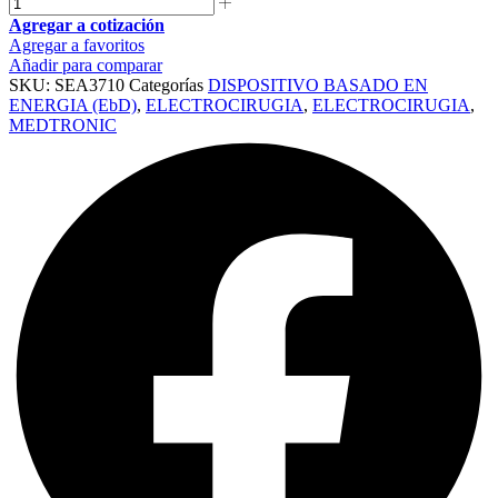
Agregar a cotización
Agregar a favoritos
Añadir para comparar
SKU:
SEA3710
Categorías
DISPOSITIVO BASADO EN
ENERGIA (EbD)
,
ELECTROCIRUGIA
,
ELECTROCIRUGIA
,
MEDTRONIC