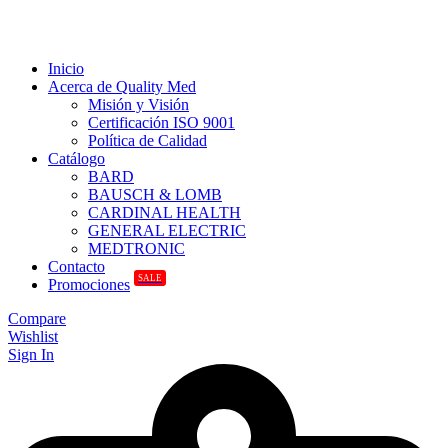
Inicio
Acerca de Quality Med
Misión y Visión
Certificación ISO 9001
Política de Calidad
Catálogo
BARD
BAUSCH & LOMB
CARDINAL HEALTH
GENERAL ELECTRIC
MEDTRONIC
Contacto
SALE
Promociones
Compare
Wishlist
Sign In