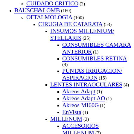
CUIDADO CRITICO
(2)
BAUSCH&LOMB
(160)
OFTALMOLOGIA
(160)
CIRUGIA DE CATARATA
(53)
INSUMOS MILLENIUM/
STELLARIS
(25)
CONSUMIBLES CAMARA
ANTERIOR
(1)
CONSUMIBLES RETINA
(9)
PUNTAS IRRIGACION/
ASPIRACION
(15)
LENTES INTRAOCULARES
(4)
Akreos Adapt
(1)
Akreos Adapt AO
(1)
Akreos MI60G
(1)
EnVista
(1)
MILLENUM
(2)
ACCESORIOS
MILLENUM
(2)