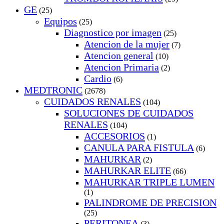
GE
(25)
Equipos
(25)
Diagnostico por imagen
(25)
Atencion de la mujer
(7)
Atencion general
(10)
Atencion Primaria
(2)
Cardio
(6)
MEDTRONIC
(2678)
CUIDADOS RENALES
(104)
SOLUCIONES DE CUIDADOS
RENALES
(104)
ACCESORIOS
(1)
CANULA PARA FISTULA
(6)
MAHURKAR
(2)
MAHURKAR ELITE
(66)
MAHURKAR TRIPLE LUMEN
(1)
PALINDROME DE PRECISION
(25)
PERITONEA
(3)