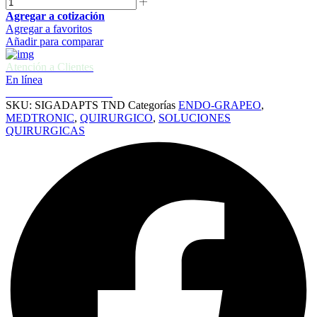
Agregar a cotización
Agregar a favoritos
Añadir para comparar
Atención a Clientes
En línea
Cotizaciones e informes
SKU:
SIGADAPTS TND
Categorías
ENDO-GRAPEO
,
MEDTRONIC
,
QUIRURGICO
,
SOLUCIONES
QUIRURGICAS