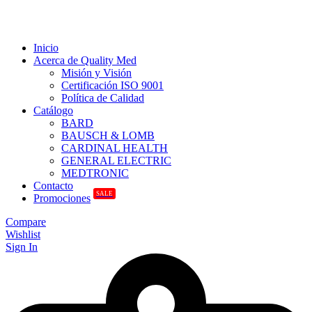
Inicio
Acerca de Quality Med
Misión y Visión
Certificación ISO 9001
Política de Calidad
Catálogo
BARD
BAUSCH & LOMB
CARDINAL HEALTH
GENERAL ELECTRIC
MEDTRONIC
Contacto
SALE
Promociones
Compare
Wishlist
Sign In