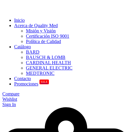
Inicio
Acerca de Quality Med
Misión y Visión
Certificación ISO 9001
Política de Calidad
Catálogo
BARD
BAUSCH & LOMB
CARDINAL HEALTH
GENERAL ELECTRIC
MEDTRONIC
Contacto
SALE
Promociones
Compare
Wishlist
Sign In